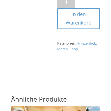
30
cm
In den
aus
Buchenholz
Warenkorb
Menge
Kategorien:
Prinzenholz
Merch
,
Shop
Ähnliche Produkte