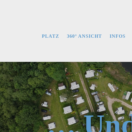
PLATZ
360° ANSICHT
INFOS
… Und 