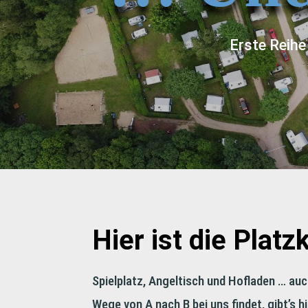
Erste Reihe 
Hier ist die Platz
Spielplatz, Angeltisch und Hofladen … auc
Wege von A nach B bei uns findet, gibt’s 