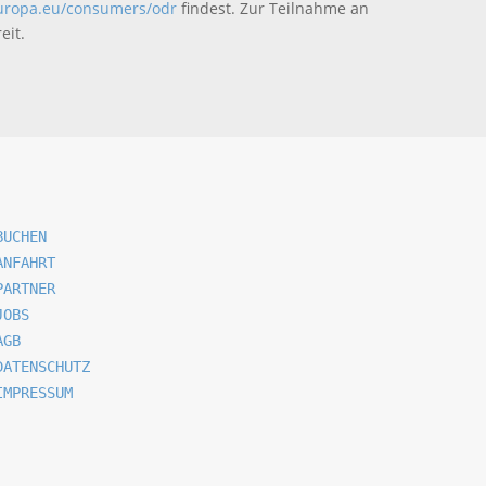
europa.eu/consumers/odr
findest. Zur Teilnahme an
eit.
BUCHEN
ANFAHRT
PARTNER
JOBS
AGB
DATENSCHUTZ
IMPRESSUM